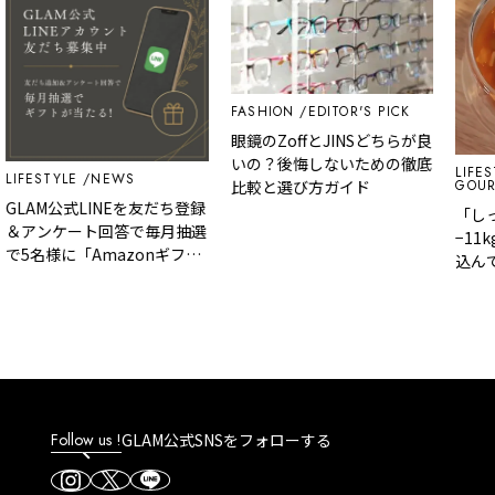
FASHION
EDITOR'S PICK
眼鏡のZoffとJINSどちらが良
いの？後悔しないための徹底
LIFES
LIFESTYLE
NEWS
GOUR
比較と選び方ガイド
GLAM公式LINEを友だち登録
「しっ
＆アンケート回答で毎月抽選
−11
で5名様に「Amazonギフト
込んで
カード」など、好きな商品を
ットが
選べるギフトをプレゼント！
の脂肪
Follow us !
GLAM公式SNSをフォローする