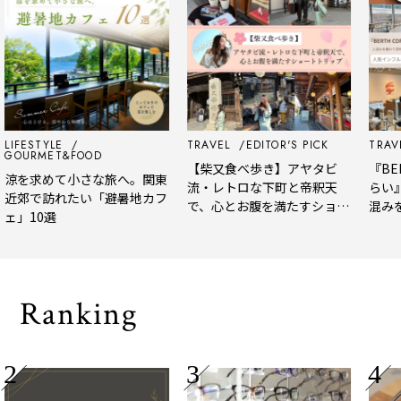
LIFESTYLE
TRAVEL
EDITOR'S PICK
TRAVE
GOURMET&FOOD
【柴又食べ歩き】アヤタビ
『BER
涼を求めて小さな旅へ。関東
流・レトロな下町と帝釈天
らい』
近郊で訪れたい「避暑地カフ
で、心とお腹を満たすショー
混みを
ェ」10選
トトリップ
風、淹
される
Ranking