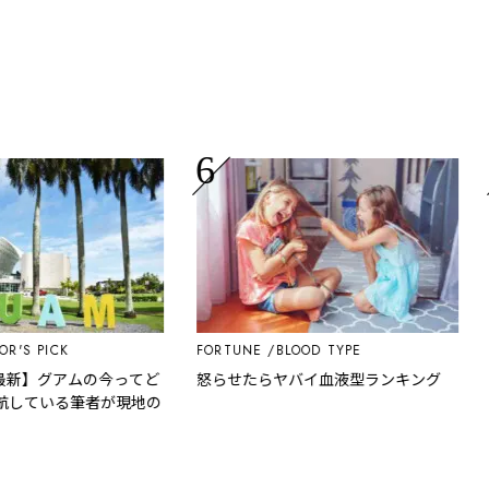
FOR
 PICK
FORTUNE
BLOOD TYPE
しし
点
新】グアムの今ってど
怒らせたらヤバイ血液型ランキング
ている筆者が現地の