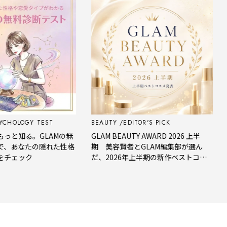
OLOGY TEST
BEAUTY
EDITOR'S PICK
FO
知る。GLAMの無
GLAM BEAUTY AWARD 2026 上半
【今
あなたの隠れた性格
期 美容賢者とGLAM編集部が選ん
星座
ェック
だ、2026年上半期の新作ベストコス
メ。