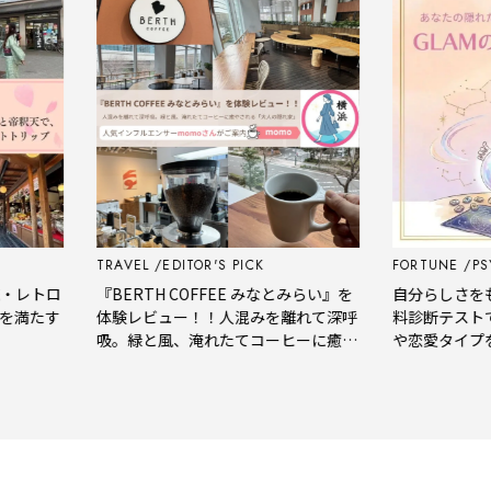
TRAVEL
EDITOR'S PICK
FORTUNE
PSYCH
トロ
『BERTH COFFEE みなとみらい』を
自分らしさをもっと
たす
体験レビュー！！人混みを離れて深呼
料診断テストで、
吸。緑と風、淹れたてコーヒーに癒や
や恋愛タイプをチ
される「大人の隠れ家」