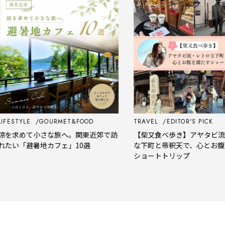
STYLE
GOURMET&FOOD
TRAVEL
EDITOR'S PICK
求めて小さな旅へ。関東近郊で訪
【柴又食べ歩き】アヤタビ流・レ
い「避暑地カフェ」10選
な下町と帝釈天で、心とお腹を満
ショートトリップ