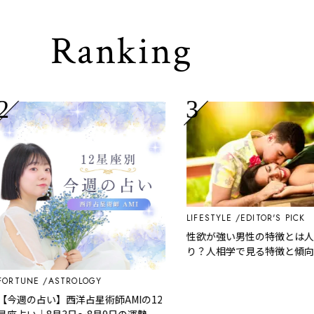
Ranking
LIFESTYLE
EDITOR'S PICK
性欲が強い男性の特徴とは人相に
り？人相学で見る特徴と傾向を解
TUNE
ASTROLOGY
週の占い】西洋占星術師AMIの12