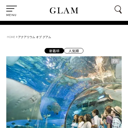
MENU
›
HOME
アクアリウム オブ グアム
新着順
人気順
PR