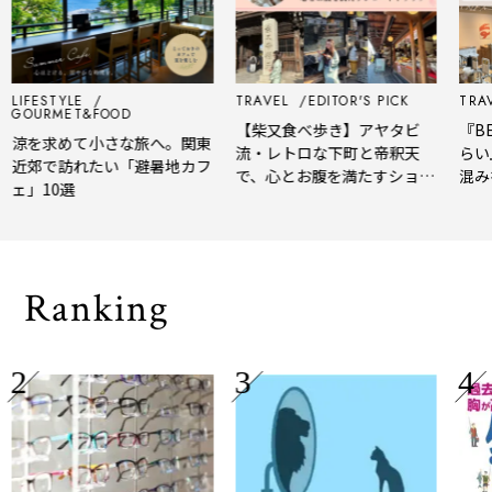
LIFESTYLE
TRAVEL
EDITOR'S PICK
TRAV
GOURMET&FOOD
【柴又食べ歩き】アヤタビ
『BE
涼を求めて小さな旅へ。関東
流・レトロな下町と帝釈天
らい
近郊で訪れたい「避暑地カフ
で、心とお腹を満たすショー
混み
ェ」10選
トトリップ
風、
され
Ranking