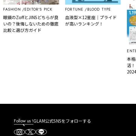
FASHION
EDITOR'S PICK
FORTUNE
BLOOD TYPE
眼鏡のZoffとJINSどちらが良
血液型×12星座｜プライド
いの？後悔しないための徹底
が高いランキング！
比較と選び方ガイド
ENTE
本格
活！
2024
ころ
Follow us !
GLAM公式SNSをフォローする