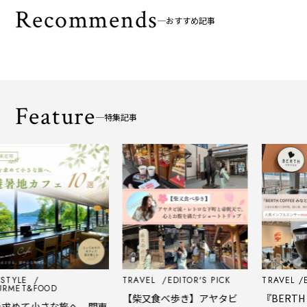
Recommends
おすすめ記事
Feature
特集記事
TYLE
TRAVEL
EDITOR'S PICK
TRAVEL
EDI
ET&FOOD
【柴又食べ歩き】アヤタビ
『BERTH C
めて小さな旅へ。関東