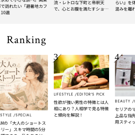
流・レトロな下町と帝釈天
らい』を体験
訪れたい「避暑地カフ
で、心とお腹を満たすショー
混みを離れて
0選
トトリップ
風、淹れたて
される「大人
Ranking
LIFESTYLE
EDITOR'S PICK
BEAUTY
MA
性欲が強い男性の特徴とは人
相にあり？人相学で見る特徴
セリアのマグ
と傾向を解説！
YLE
SPECIAL
上品な指先へ
用スティック
Mの「大人のショートス
ー
ー」スキマ時間の5分