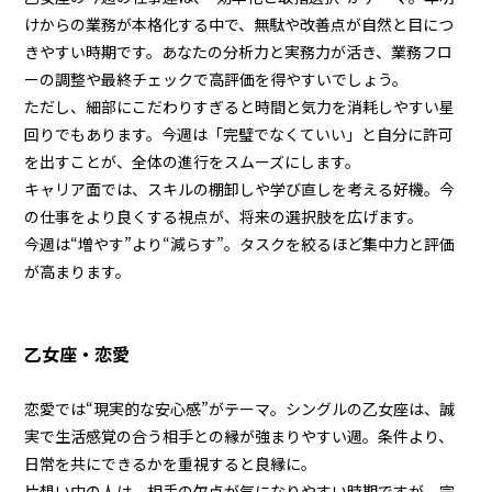
けからの業務が本格化する中で、無駄や改善点が自然と目につ
きやすい時期です。あなたの分析力と実務力が活き、業務フロ
ーの調整や最終チェックで高評価を得やすいでしょう。
ただし、細部にこだわりすぎると時間と気力を消耗しやすい星
回りでもあります。今週は「完璧でなくていい」と自分に許可
を出すことが、全体の進行をスムーズにします。
キャリア面では、スキルの棚卸しや学び直しを考える好機。今
の仕事をより良くする視点が、将来の選択肢を広げます。
今週は“増やす”より“減らす”。タスクを絞るほど集中力と評価
が高まります。
乙女座・恋愛
恋愛では“現実的な安心感”がテーマ。シングルの乙女座は、誠
実で生活感覚の合う相手との縁が強まりやすい週。条件より、
日常を共にできるかを重視すると良縁に。
片想い中の人は、相手の欠点が気になりやすい時期ですが、完