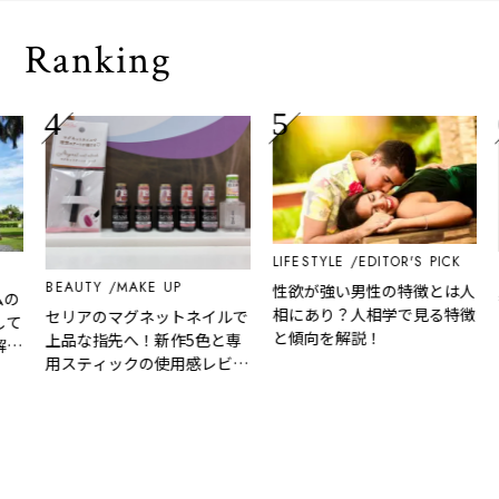
Ranking
LIFESTYLE
EDITOR'S PICK
B
BEAUTY
MAKE UP
性欲が強い男性の特徴とは人
の
敏
相にあり？人相学で見る特徴
セリアのマグネットネイルで
て
ジ
と傾向を解説！
上品な指先へ！新作5色と専
ァ
用スティックの使用感レビュ
ー