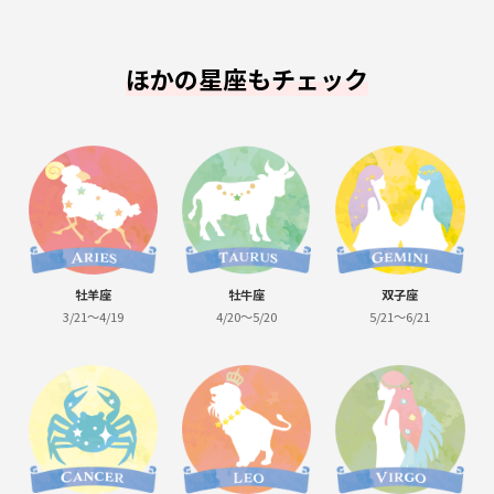
ほかの星座もチェック
牡羊座
牡牛座
双子座
3/21～4/19
4/20～5/20
5/21～6/21