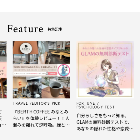
Feature
特集記事
TRAVEL
EDITOR'S PICK
FORTUNE
B
PSYCHOLOGY TEST
『BERTH COFFEE みなとみ
G
自分らしさをもっと知る。
らい』を体験レビュー！！人
2
GLAMの無料診断テストで、
ー
混みを離れて深呼吸。緑と
G
あなたの隠れた性格や恋愛タ
風、淹れたてコーヒーに癒や
年
イプをチェック
される「大人の隠れ家」
メ