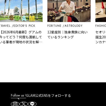
AVEL
EDITOR'S PICK
FORTUNE
ASTROLOGY
FASHION
2026年6月最新】グアムの
12星座別｜独身貴族に向い
セオリー
ってどう？何度も渡航して
ているランキング
誕生20周
る筆者が現地の状況を解
ンカナウ
！
したバッ
売
Follow us !
GLAM公式SNSをフォローする