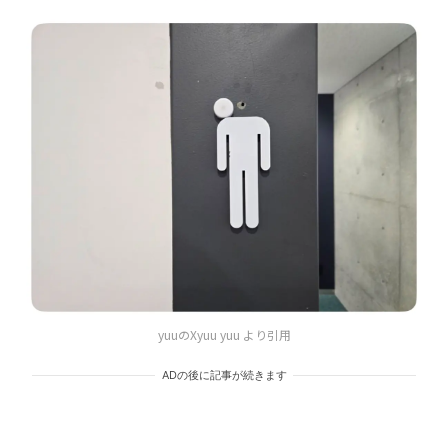
yuuのXyuu yuu より引用
ADの後に記事が続きます