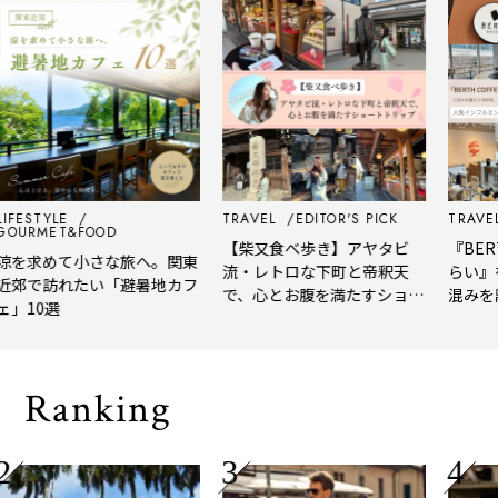
FESTYLE
TRAVEL
EDITOR'S PICK
TRAVEL
URMET&FOOD
【柴又食べ歩き】アヤタビ
『BERTH
を求めて小さな旅へ。関東
流・レトロな下町と帝釈天
らい』を
郊で訪れたい「避暑地カフ
で、心とお腹を満たすショー
混みを離
」10選
トトリップ
風、淹れ
される「
Ranking