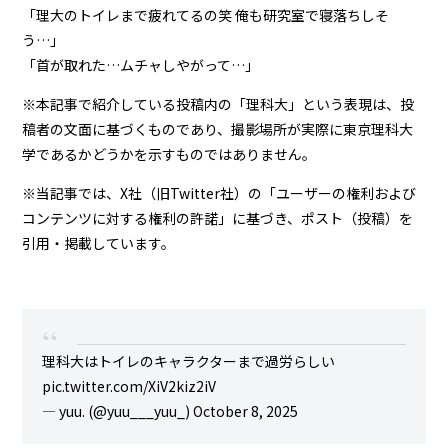
「理大のトイレまで疲れてるの笑 俺も研究室で寝落ちしそ
う…」
「首が取れた…ムチャしやがって…」
※本記事で紹介している投稿内の「理科大」という表現は、投
稿者の文面に基づくものであり、撮影場所が実際に東京理科大
学であるかどうかを示すものではありません。
※当記事では、X社（旧Twitter社）の「
ユーザーの権利および
コンテンツに対する権利の許諾
」に基づき、ポスト（投稿）を
引用・掲載しています。
理科大はトイレのキャラクターまで過労らしい
pic.twitter.com/XiV2kiz2iV
— yuu. (@yuu___yuu_)
October 8, 2025