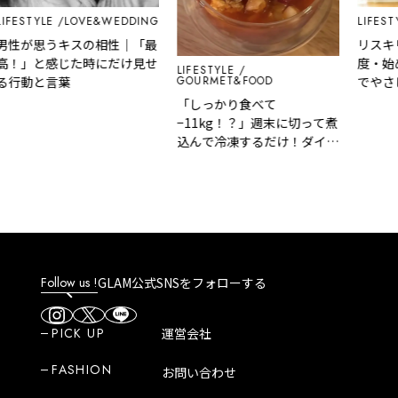
ESTYLE
LOVE&WEDDING
LIFESTYL
性が思うキスの相性｜「最
リスキリ
！」と感じた時にだけ見せ
度・始め
LIFESTYLE
行動と言葉
GOURMET&FOOD
でやさし
「しっかり食べて
−11kg！？」週末に切って煮
込んで冷凍するだけ！ダイエ
ットが無理なく続く『5日分
の脂肪燃焼スープ』
Follow us !
GLAM公式SNSをフォローする
PICK UP
運営会社
FASHION
お問い合わせ