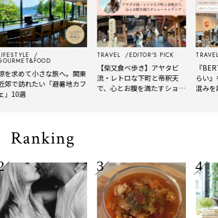
FESTYLE
TRAVEL
EDITOR'S PICK
TRAVEL
URMET&FOOD
【柴又食べ歩き】アヤタビ
『BERTH
を求めて小さな旅へ。関東
流・レトロな下町と帝釈天
らい』を
郊で訪れたい「避暑地カフ
で、心とお腹を満たすショー
混みを離
」10選
トトリップ
風、淹れ
される「
Ranking