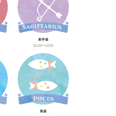
射手座
11/23～12/21
魚座