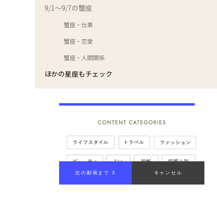
9/1～9/7の蟹座
蟹座・仕事
蟹座・恋愛
蟹座・人間関係
ほかの星座もチェック
次の動画まで 2
キャンセル