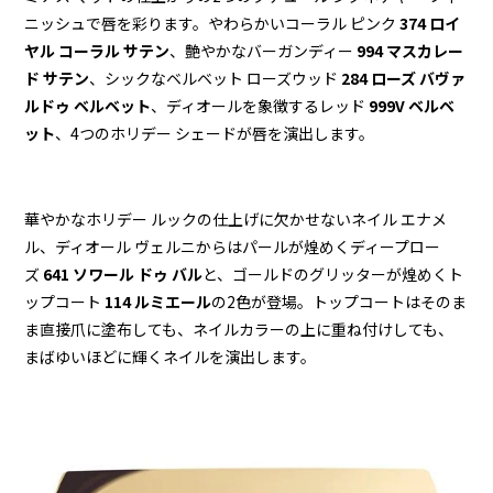
ニッシュで唇を彩ります。やわらかいコーラル ピンク
374 ロイ
ヤル コーラル サテン
、艶やかなバーガンディー
994 マスカレー
ド サテン
、シックなベルベット ローズウッド
284 ローズ バヴァ
ルドゥ ベル
ベット
、ディオールを象徴するレッド
999V ベルベ
ット
、4つのホリデー シェードが唇を演出します。
華やかなホリデー ルックの仕上げに欠かせないネイル エナメ
ル、ディオール ヴェルニからはパールが煌めくディープロー
ズ
641 ソワール ドゥ バル
と、ゴールドのグリッターが煌めくト
ップコート
114 ルミエール
の2色が登場。トップコートはそのま
ま直接爪に塗布しても、ネイルカラーの上に重ね付けしても、
まばゆいほどに輝くネイルを演出します。