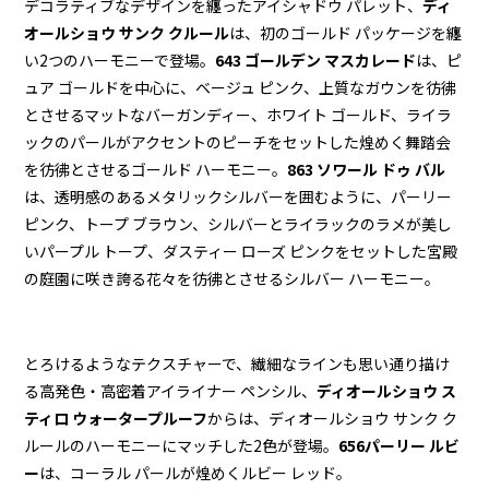
デコラティブなデザインを纏ったアイシャドウ パレット、
ディ
オールショウ サンク クルール
は、初のゴールド パッケージを纏
い2つのハーモニーで登場。
643 ゴールデン マスカレード
は、ピ
ュア ゴールドを中心に、ベージュ ピンク、上質なガウンを彷彿
とさせるマットなバーガンディー、ホワイト ゴールド、ライラ
ックのパールがアクセントのピーチをセットした煌めく舞踏会
を彷彿とさせるゴールド ハーモニー。
863 ソワール ドゥ バル
は、透明感のあるメタリックシルバーを囲むように、パーリー
ピンク、トープ ブラウン、シルバーとライラックのラメが美し
いパープル トープ、ダスティー ローズ ピンクをセットした宮殿
の庭園に咲き誇る花々を彷彿とさせるシルバー ハーモニー。
とろけるようなテクスチャーで、繊細なラインも思い通り描け
る高発色・高密着アイライナー ペンシル、
ディオールショウ ス
ティロ ウォータープルーフ
からは、ディオールショウ サンク ク
ルールのハーモニーにマッチした2色が登場。
656パーリー ルビ
ー
は、コーラル パールが煌めくルビー レッド。