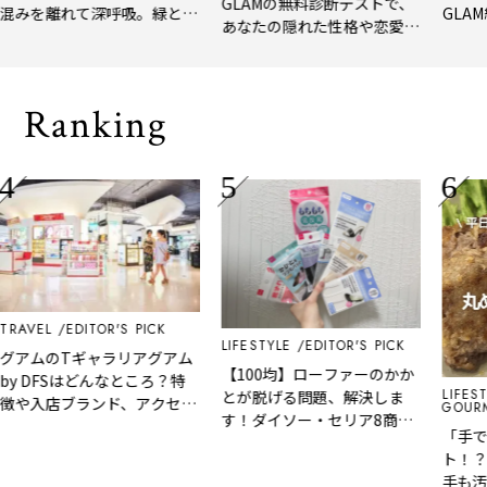
GLAMの無料診断テストで、
を離れて深呼吸。緑と
GLAM編集部
あなたの隠れた性格や恋愛タ
淹れたてコーヒーに癒や
年上半期の
イプをチェック
る「大人の隠れ家」
メ。
Ranking
L
EDITOR'S PICK
LIFESTYLE
EDITOR'S PICK
ムのTギャラリアグアム
【100均】ローファーのかか
DFSはどんなところ？特
LIFESTYLE
とが脱げる問題、解決しま
入店ブランド、アクセス
GOURMET&F
す！ダイソー・セリア8商品
など解説！
「手で丸め
を徹底レビュー
ト！？」伸
手も汚れな