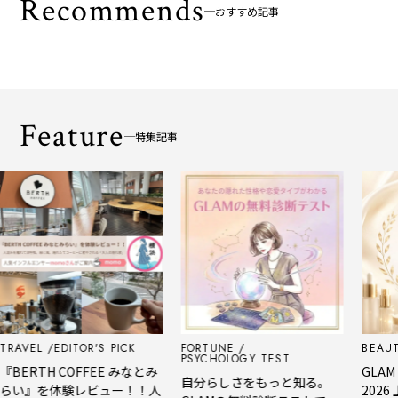
Recommends
おすすめ記事
Feature
特集記事
L
EDITOR'S PICK
FORTUNE
BEAUTY
ED
PSYCHOLOGY TEST
TH COFFEE みなとみ
GLAM BEAU
自分らしさをもっと知る。
』を体験レビュー！！人
2026 上半