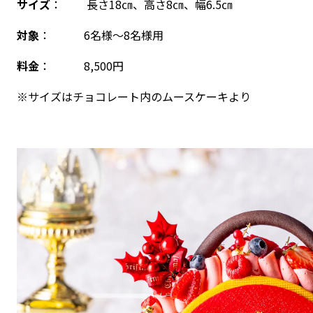
サイズ
： 長さ18㎝、高さ8㎝、幅6.5㎝
対象
： 6名様～8名様用
料金
： 8,500円
※サイズはチョコレート内のムースケーキより