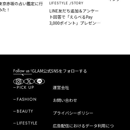
LIFESTYLE
STORY
京赤坂の占い鑑定に行
た！
LINE友だち追加＆アンケー
ト回答で「えらべるPay
3,000ポイント」プレゼント
｜GLAM 大人のショートスト
ーリー
Follow us !
GLAM公式SNSをフォローする
PICK UP
運営会社
FASHION
お問い合わせ
BEAUTY
プライバシーポリシー
LIFESTYLE
広告配信におけるデータ利用につ