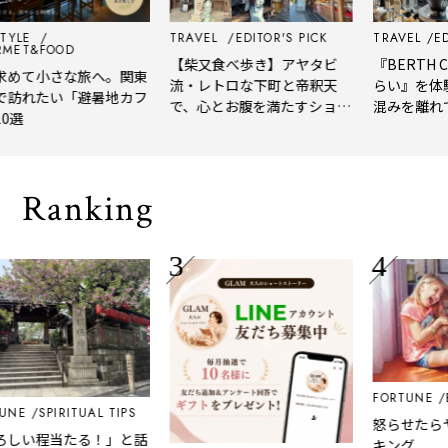
YLE
TRAVEL
EDITOR'S PICK
TRAVEL
EDIT
ET&FOOD
【柴又食べ歩き】アヤタビ
『BERTH CO
めて小さな旅へ。関東
流・レトロな下町と帝釈天
らい』を体験
訪れたい「避暑地カフ
で、心とお腹を満たすショー
混みを離れて
選
トトリップ
風、淹れたて
される「大人
Ranking
FORTUNE
BL
NE
SPIRITUAL TIPS
怒らせたらヤ
しい程当たる！」と話
キング