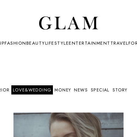
UP
FASHION
BEAUTY
LIFESTYLE
ENTERTAINMENT
TRAVEL
FO
RIOR
LOVE&WEDDING
MONEY
NEWS
SPECIAL
STORY