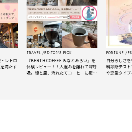
TRAVEL
EDITOR'S PICK
FORTUNE
PSYCHOLOGY
『BERTH COFFEE みなとみらい』を
自分らしさをもっと知る。
体験レビュー！！人混みを離れて深呼
料診断テストで、あなた
吸。緑と風、淹れたてコーヒーに癒や
や恋愛タイプをチェック
される「大人の隠れ家」