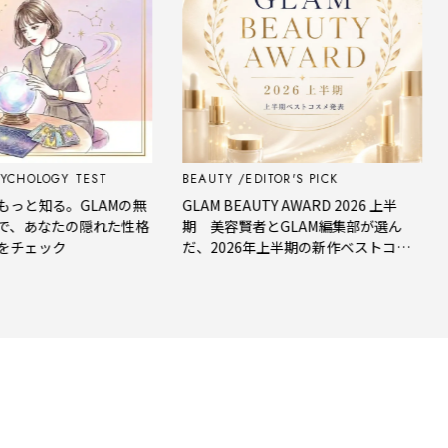
 TEST
BEAUTY
EDITOR'S PICK
FORTUNE
GLAMの無
GLAM BEAUTY AWARD 2026 上半
【今週の占
の隠れた性格
期 美容賢者とGLAM編集部が選ん
星座占い｜
だ、2026年上半期の新作ベストコス
メ。