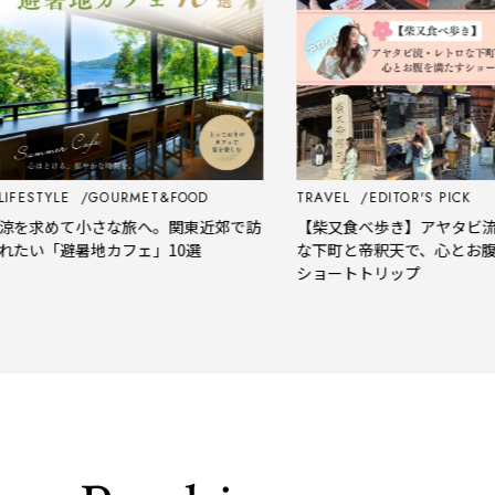
GOURMET&FOOD
TRAVEL
EDITOR'S PICK
小さな旅へ。関東近郊で訪
【柴又食べ歩き】アヤタビ流・レトロ
暑地カフェ」10選
な下町と帝釈天で、心とお腹を満たす
ショートトリップ