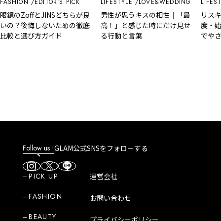
FASHION
EDITOR'S PICK
LIFESTYLE
LOVE&WEDDING
LIFEST
眼鏡のZoffとJINSどちらが良
男性が思うキスの相性｜「最
リスキ
いの？後悔しないための徹底
高！」と感じた時にだけ見せ
度・始
比較と選び方ガイド
る行動と言葉
でやさ
Follow us !
GLAM公式SNSをフォローする
PICK UP
運営会社
FASHION
お問い合わせ
BEAUTY
プライバシーポリシー