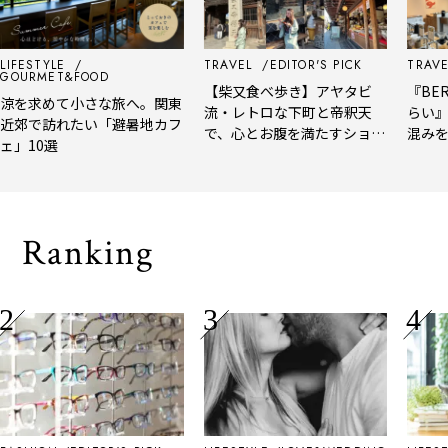
LIFESTYLE
TRAVEL
EDITOR'S PICK
TRAVE
GOURMET&FOOD
【柴又食べ歩き】アヤタビ
『BER
涼を求めて小さな旅へ。関東
流・レトロな下町と帝釈天
らい』
近郊で訪れたい「避暑地カフ
で、心とお腹を満たすショー
混みを
ェ」10選
トトリップ
風、淹
される
Ranking