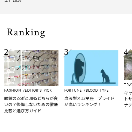
トトリップ
風、
され
Ranking
TRAV
FASHION
EDITOR'S PICK
FORTUNE
BLOOD TYPE
キャ
眼鏡のZoffとJINSどちらが良
血液型×12星座｜プライド
トサ
いの？後悔しないための徹底
が高いランキング！
ナテ
比較と選び方ガイド
予約