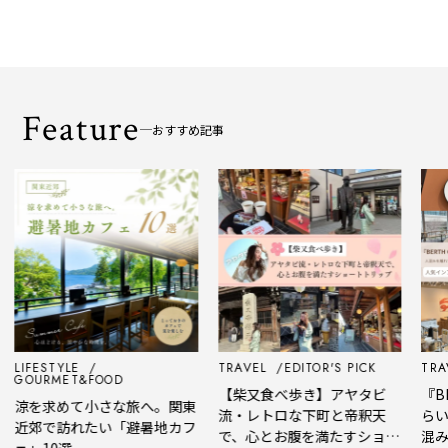
Feature
おすすめ記事
LIFESTYLE
TRAVEL
EDITOR'S PICK
TRAV
GOURMET&FOOD
【柴又食べ歩き】アヤタビ
『BE
涼を求めて小さな旅へ。関東
流・レトロな下町と帝釈天
らい
近郊で訪れたい「避暑地カフ
で、心とお腹を満たすショー
混み
ェ」10選