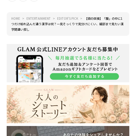
HOME
ENTERTAINMENT
EDITOR'S PICK
【頭の体操】「腹」の中に1
つだけ紛れ込んだ違う漢字は何？一見そっくりで見分けにくい、細部まで見たい漢
字間違い探し