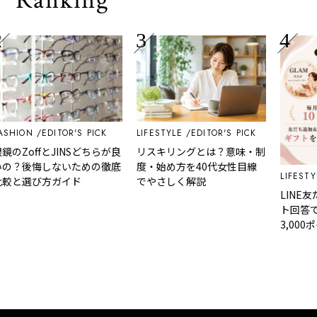
Ranking
HION
EDITOR'S PICK
LIFESTYLE
EDITOR'S PICK
のZoffとJINSどちらが良
リスキリングとは？意味・制
？後悔しないための徹底
度・始め方を40代女性目線
LIFESTYLE
と選び方ガイド
でやさしく解説
LINE友
ト回答で「
3,000
｜GLAM
ーリー