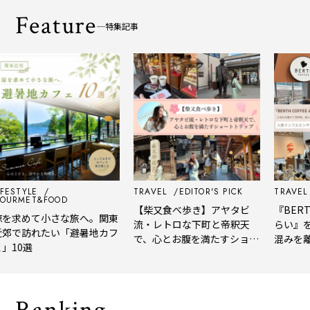
Feature
特集記事
ESTYLE
TRAVEL
EDITOR'S PICK
TRAVEL
E
RMET&FOOD
【柴又食べ歩き】アヤタビ
『BERTH 
求めて小さな旅へ。関東
流・レトロな下町と帝釈天
らい』を
で訪れたい「避暑地カフ
で、心とお腹を満たすショー
混みを離
10選
トトリップ
風、淹れ
される「