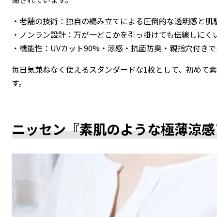
・老舗の技術：独自の編み立てによる圧倒的な透明感と肌
・ノンラン設計：万が一どこかを引っ掛けても伝線しにく
・機能性：UVカット90%・涼感・抗菌防臭・親指穴付き
毎日気兼ねなく使えるスタンダードな1枚として、初めて
す。
ニッセン『素肌のような極薄涼感