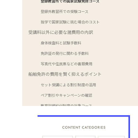
登録教習所での国家試験免除コース
登録外教習所での受験コース
独学で国家試験に挑む場合のコスト
受講料以外に必要な諸費用の内訳
身体検査料と試験手数料
免許証の発行に関わる手数料
写真代や住民票などの書類費用
船舶免許の費用を賢く抑えるポイント
セット受講による割引制度の活用
ペア割引やキャンペーンの確認
教育訓練給付制度の対象コース
失敗しないスクール選びとコストのバランス
再試験時の追加費用の有無
女性専用プランや設備の充実度