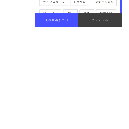
講習会場までのアクセスと交通費
まとめ：船舶免許の費用を正しく把握して海への一歩
00:00
/
00:29
を踏み出そう