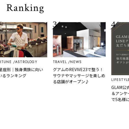
Ranking
UNE
ASTROLOGY
TRAVEL
NEWS
星座別｜独身貴族に向い
グアムのREVIVE23で整う！
るランキング
サウナやマッサージを楽しめ
LIFESTYLE
る店舗がオープン♪
GLAM公式
＆アンケー
で5名様に「
カード」な
選べるギフ