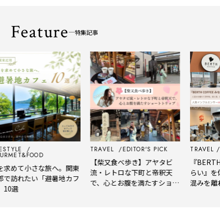
Feature
特集記事
STYLE
TRAVEL
EDITOR'S PICK
TRAVEL
ED
RMET&FOOD
【柴又食べ歩き】アヤタビ
『BERTH 
求めて小さな旅へ。関東
流・レトロな下町と帝釈天
らい』を体
で訪れたい「避暑地カフ
で、心とお腹を満たすショー
混みを離れ
0選
トトリップ
風、淹れた
される「大