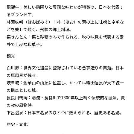
飛騨牛：美しい霜降りと豊潤な味わいが特徴の、日本を代表す
るブランド牛。
朴葉味噌（ほおばみそ）：朴（ほお）の葉の上に味噌とネギな
どを乗せて焼く、飛騨の郷土料理。
栗きんとん：栗と砂糖のみで作られる、秋の味覚を代表する素
朴で上品な和菓子。
観光
白川郷：世界文化遺産に登録されている合掌造りの集落。日本
の原風景が残る。
岐阜城：金華山の山頂に位置し、かつては織田信長が天下統一
の拠点とした城。
長良川鵜飼：清流・長良川で1300年以上続く伝統的な漁法。夏
の夜の風物詩。
下呂温泉：日本三名泉のひとつに数えられる、歴史ある名湯。
歴史・文化