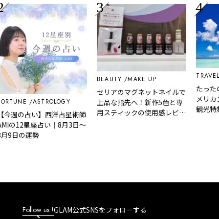
TRAVEL
BEAUTY
MAKE UP
たったの
セリアのマグネットネイルで
メリカン
RTUNE
ASTROLOGY
上品な指先へ！新作5色と専
観光特集
用スティックの使用感レビュ
今週の占い】西洋占星術師
ー
MIの12星座占い｜8月3日～
月9日の運勢
Follow us !
GLAM公式SNSをフォローする