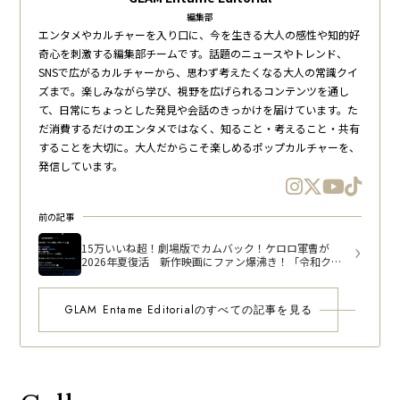
編集部
エンタメやカルチャーを入り口に、今を生きる大人の感性や知的好
奇心を刺激する編集部チームです。話題のニュースやトレンド、
SNSで広がるカルチャーから、思わず考えたくなる大人の常識クイ
ズまで。楽しみながら学び、視野を広げられるコンテンツを通し
て、日常にちょっとした発見や会話のきっかけを届けています。た
だ消費するだけのエンタメではなく、知ること・考えること・共有
することを大切に。大人だからこそ楽しめるポップカルチャーを、
発信しています。
前の記事
15万いいね超！劇場版でカムバック！ケロロ軍曹が
2026年夏復活 新作映画にファン爆沸き！「令和クオ
リティに期待！」
GLAM Entame Editorialのすべての記事を見る