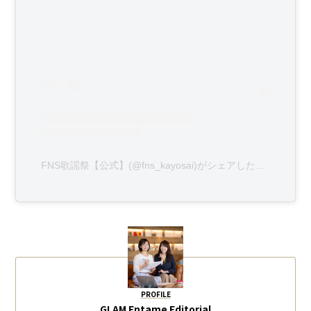
FNS歌謡祭【公式】(@fns_kayosai)がシェアした投稿
PROFILE
GLAM Entame Editorial