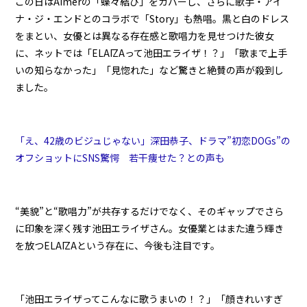
この日はAimerの「蝶々結び」をカバーし、さらに歌手・アイ
ナ・ジ・エンドとのコラボで「Story」も熱唱。黒と白のドレス
をまとい、女優とは異なる存在感と歌唱力を見せつけた彼女
に、ネットでは「ELAĪZAって池田エライザ！？」「歌まで上手
いの知らなかった」「見惚れた」など驚きと絶賛の声が殺到し
ました。
「え、42歳のビジュじゃない」深田恭子、ドラマ”初恋DOGs”の
オフショットにSNS驚愕 若干痩せた？との声も
“美貌”と“歌唱力”が共存するだけでなく、そのギャップでさら
に印象を深く残す池田エライザさん。女優業とはまた違う輝き
を放つELAĪZAという存在に、今後も注目です。
「池田エライザってこんなに歌うまいの！？」「顔きれいすぎ