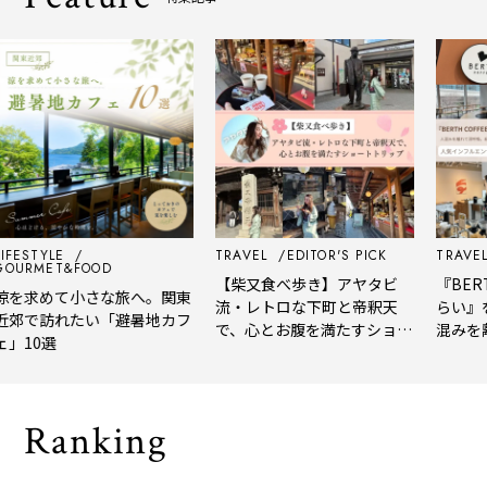
FESTYLE
TRAVEL
EDITOR'S PICK
TRAVEL
URMET&FOOD
【柴又食べ歩き】アヤタビ
『BERTH
を求めて小さな旅へ。関東
流・レトロな下町と帝釈天
らい』を
郊で訪れたい「避暑地カフ
で、心とお腹を満たすショー
混みを離
」10選
トトリップ
風、淹れ
される「
Ranking