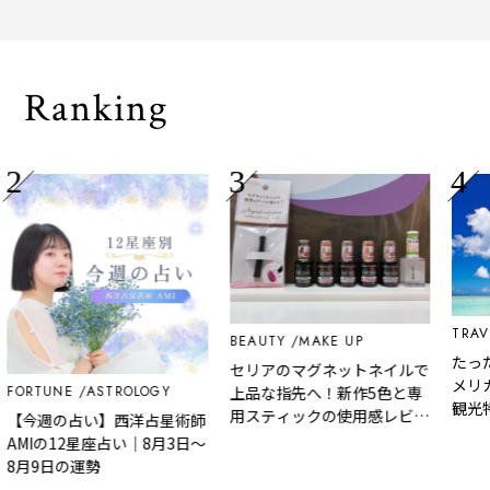
され
Ranking
TRAVE
BEAUTY
MAKE UP
たっ
セリアのマグネットネイルで
メリカ
FORTUNE
ASTROLOGY
上品な指先へ！新作5色と専
観光
用スティックの使用感レビュ
【今週の占い】西洋占星術師
ー
AMIの12星座占い｜8月3日～
8月9日の運勢