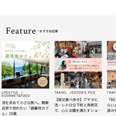
Feature
おすすめ記事
LIFESTYLE
TRAVEL
EDITOR'S PICK
TRAVE
GOURMET&FOOD
【柴又食べ歩き】アヤタビ
『BER
涼を求めて小さな旅へ。関東
流・レトロな下町と帝釈天
らい
近郊で訪れたい「避暑地カフ
で、心とお腹を満たすショー
混み
ェ」10選
トトリップ
風、