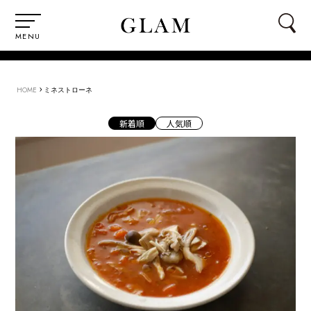
MENU
›
HOME
ミネストローネ
新着順
人気順