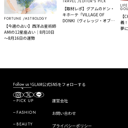
TRAVEL
EDITOR'S PICK
LIFE
【取材レポ】グアムのドン・
GOU
キホーテ「VILLAGE OF
【C
FORTUNE
ASTROLOGY
DONKI（ヴィレッジ・オブ・
義！”
【今週の占い】西洋占星術師
ドンキ）」はどんなところ？
夢に
AMIの12星座占い｜8月10日
魅力や人気商品など紹介！
ンボ
～8月16日の運勢
京フ
Follow us !
GLAM公式SNSをフォローする
PICK UP
運営会社
FASHION
お問い合わせ
BEAUTY
プライバシーポリシー