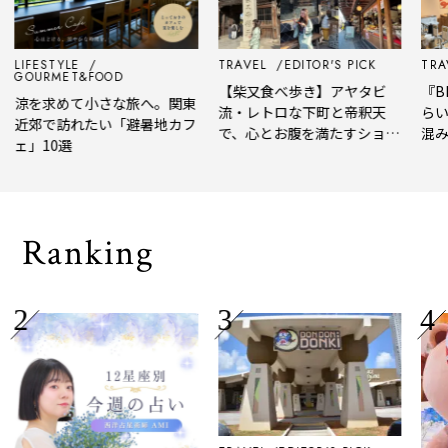
LIFESTYLE
TRAVEL
EDITOR'S PICK
TRAV
GOURMET&FOOD
【柴又食べ歩き】アヤタビ
『BE
涼を求めて小さな旅へ。関東
流・レトロな下町と帝釈天
らい
近郊で訪れたい「避暑地カフ
で、心とお腹を満たすショー
混み
ェ」10選
トトリップ
風、
され
Ranking