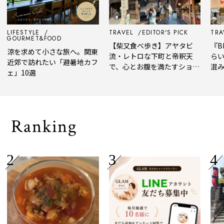
LIFESTYLE
TRAVEL
EDITOR'S PICK
TRAV
GOURMET&FOOD
【柴又食べ歩き】アヤタビ
『BE
涼を求めて小さな旅へ。関東
流・レトロな下町と帝釈天
らい
近郊で訪れたい「避暑地カフ
で、心とお腹を満たすショー
混み
ェ」10選
トトリップ
風、
され
Ranking