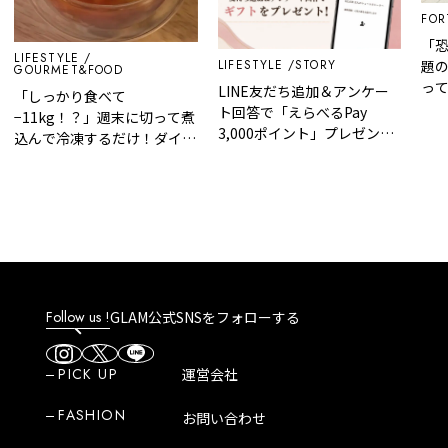
FORT
「恐
LIFESTYLE
LIFESTYLE
STORY
題の
GOURMET&FOOD
って
LINE友だち追加＆アンケー
「しっかり食べて
ト回答で「えらべるPay
−11kg！？」週末に切って煮
3,000ポイント」プレゼント
込んで冷凍するだけ！ダイエ
｜GLAM 大人のショートスト
ットが無理なく続く『5日分
ーリー
の脂肪燃焼スープ』
Follow us !
GLAM公式SNSをフォローする
PICK UP
運営会社
FASHION
お問い合わせ