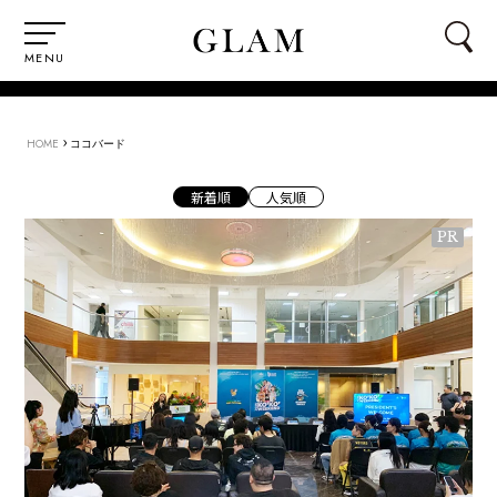
MENU
›
HOME
ココバード
新着順
人気順
PR