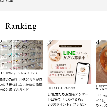
トトリップ
風、淹
される
Ranking
ASHION
EDITOR'S PICK
眼鏡のZoffとJINSどちらが良
いの？後悔しないための徹底
LIFESTY
LIFESTYLE
STORY
GOURM
比較と選び方ガイド
LINE友だち追加＆アンケー
「しっ
ト回答で「えらべるPay
−11k
3,000ポイント」プレゼント
込んで