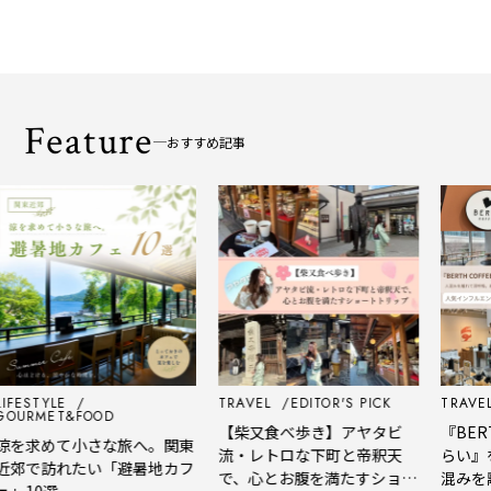
Feature
おすすめ記事
IFESTYLE
TRAVEL
EDITOR'S PICK
TRAVEL
OURMET&FOOD
【柴又食べ歩き】アヤタビ
『BERT
涼を求めて小さな旅へ。関東
流・レトロな下町と帝釈天
らい』
近郊で訪れたい「避暑地カフ
で、心とお腹を満たすショー
混みを
ェ」10選