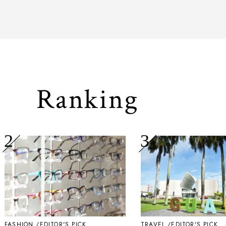
Ranking
FASHION
EDITOR'S PICK
TRAVEL
EDITOR'S PICK