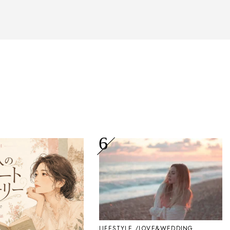
メ。
LIFESTYLE
LOVE&WEDDING