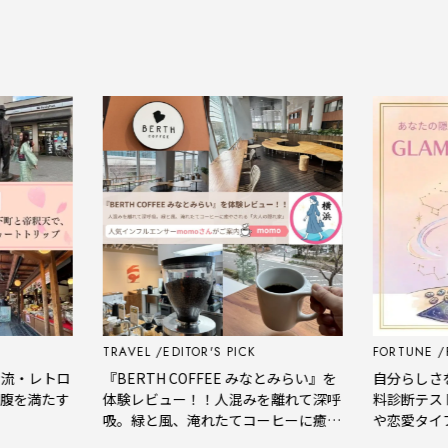
TRAVEL
EDITOR'S PICK
FORTUNE
P
流・レトロ
『BERTH COFFEE みなとみらい』を
自分らしさを
腹を満たす
体験レビュー！！人混みを離れて深呼
料診断テスト
吸。緑と風、淹れたてコーヒーに癒や
や恋愛タイプ
される「大人の隠れ家」