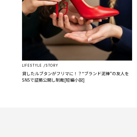
LIFESTYLE
STORY
貸したルブタンがフリマに！？“ブランド泥棒”の友人を
SNSで証拠公開し制裁[短編小説]