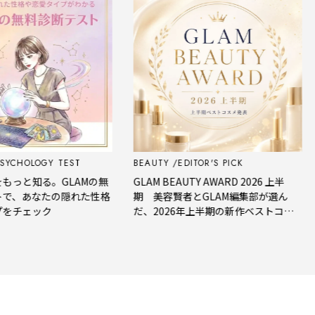
CHOLOGY TEST
BEAUTY
EDITOR'S PICK
F
と知る。GLAMの無
GLAM BEAUTY AWARD 2026 上半
【
、あなたの隠れた性格
期 美容賢者とGLAM編集部が選ん
星
チェック
だ、2026年上半期の新作ベストコス
メ。