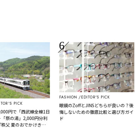
FASHION
EDITOR'S PICK
F
'S PICK
眼鏡のZoffとJINSどちらが良いの？後
1
00円で「西武線全線1日
悔しないための徹底比較と選び方ガイ
の湯」2,000円分利
ド
父 夏のおでかけきっ
父観光