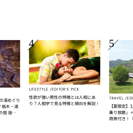
LIFESTYLE
EDITOR'S PICK
性欲が強い男性の特徴とは人相にあ
TRAVEL
EDITOR
湯めぐり
り？人相学で見る特徴と傾向を解説！
【夏限定】3,0
栃木・湯
乗り放題」＋「祭
 揚
用券付き！『秩
ぷ』でお得に秩