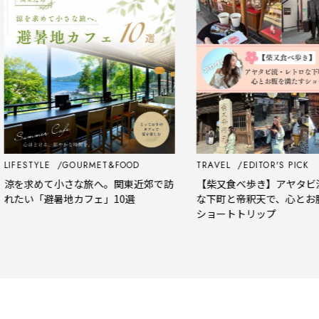
FESTYLE
GOURMET&FOOD
TRAVEL
EDITOR'S PICK
を求めて小さな旅へ。関東近郊で訪
【柴又食べ歩き】アヤタビ流・
たい「避暑地カフェ」10選
な下町と帝釈天で、心とお腹を
ショートトリップ