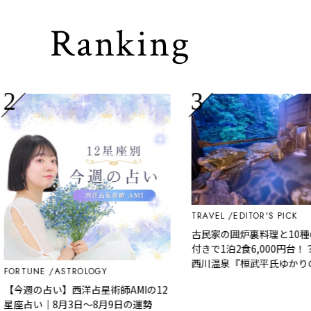
Ranking
TRAVEL
EDITOR'S PICK
古民家の囲炉裏料理と10種の
付きで1泊2食6,000円台！？
西川温泉『桓武平氏ゆかりの宿
RTUNE
ASTROLOGY
羽』で叶う秘境ステイ
今週の占い】西洋占星術師AMIの12
座占い｜8月3日～8月9日の運勢