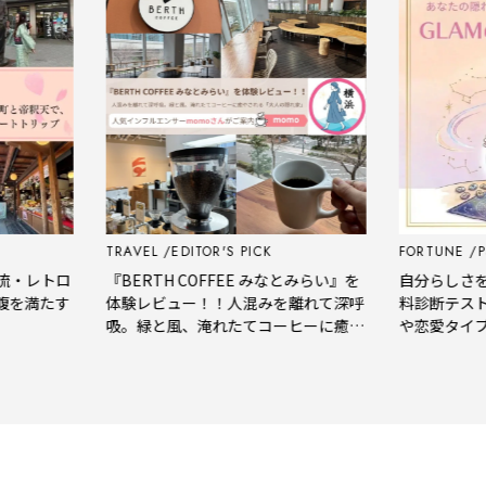
TRAVEL
EDITOR'S PICK
FORTUNE
PSY
レトロ
『BERTH COFFEE みなとみらい』を
自分らしさをもっ
満たす
体験レビュー！！人混みを離れて深呼
料診断テストで
吸。緑と風、淹れたてコーヒーに癒や
や恋愛タイプを
される「大人の隠れ家」