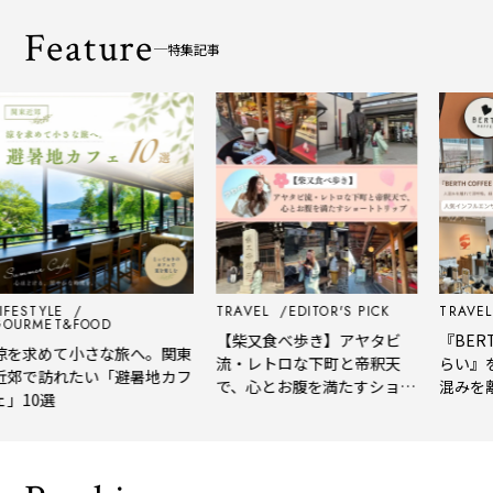
Feature
特集記事
FESTYLE
TRAVEL
EDITOR'S PICK
TRAVEL
URMET&FOOD
【柴又食べ歩き】アヤタビ
『BERTH
を求めて小さな旅へ。関東
流・レトロな下町と帝釈天
らい』を
郊で訪れたい「避暑地カフ
で、心とお腹を満たすショー
混みを離
」10選
トトリップ
風、淹れ
される「