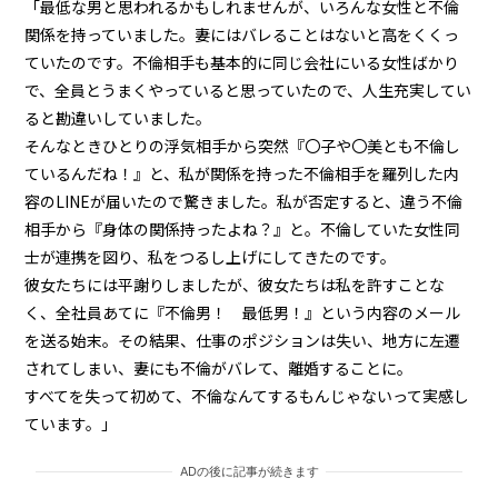
「最低な男と思われるかもしれませんが、いろんな女性と不倫
関係を持っていました。妻にはバレることはないと高をくくっ
ていたのです。不倫相手も基本的に同じ会社にいる女性ばかり
で、全員とうまくやっていると思っていたので、人生充実してい
ると勘違いしていました。
そんなときひとりの浮気相手から突然『〇子や〇美とも不倫し
ているんだね！』と、私が関係を持った不倫相手を羅列した内
容のLINEが届いたので驚きました。私が否定すると、違う不倫
相手から『身体の関係持ったよね？』と。不倫していた女性同
士が連携を図り、私をつるし上げにしてきたのです。
彼女たちには平謝りしましたが、彼女たちは私を許すことな
く、全社員あてに『不倫男！ 最低男！』という内容のメール
を送る始末。その結果、仕事のポジションは失い、地方に左遷
されてしまい、妻にも不倫がバレて、離婚することに。
すべてを失って初めて、不倫なんてするもんじゃないって実感し
ています。」
ADの後に記事が続きます