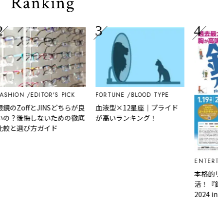
Ranking
SHION
EDITOR'S PICK
FORTUNE
BLOOD TYPE
のZoffとJINSどちらが良
血液型×12星座｜プライド
の？後悔しないための徹底
が高いランキング！
較と選び方ガイド
ENTERTA
本格的リ
活！『釣
2024 in
ころ