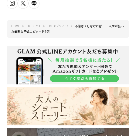
HOME
LIFESTYLE
EDITOR'S PICK
不倫さえしなければ……人生が狂っ
た最悪な不倫エピソード4選