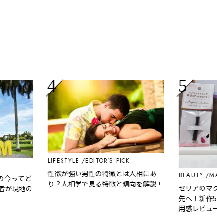
LIFESTYLE
EDITOR'S PICK
性欲が強い男性の特徴とは人相にあ
BEAUTY
MAKE
今ってど
り？人相学で見る特徴と傾向を解説！
セリアのマグネ
が現地の
先へ！新作5色
用感レビュー