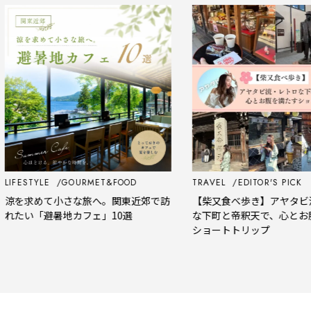
FESTYLE
GOURMET&FOOD
TRAVEL
EDITOR'S PICK
を求めて小さな旅へ。関東近郊で訪
【柴又食べ歩き】アヤタビ流
たい「避暑地カフェ」10選
な下町と帝釈天で、心とお腹を
ショートトリップ