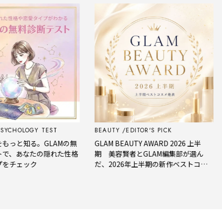
CHOLOGY TEST
BEAUTY
EDITOR'S PICK
F
っと知る。GLAMの無
GLAM BEAUTY AWARD 2026 上半
、あなたの隠れた性格
期 美容賢者とGLAM編集部が選ん
チェック
だ、2026年上半期の新作ベストコス
メ。