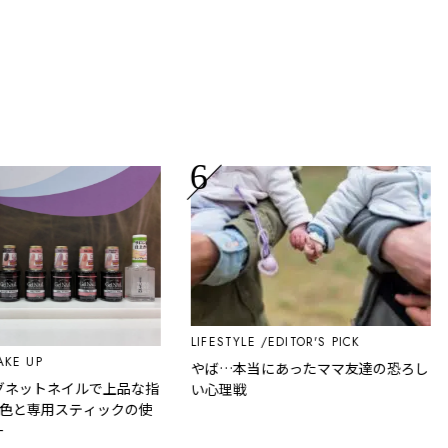
LIFESTYLE
EDITOR'S PICK
T
 UP
やば…本当にあったママ友達の恐ろし
グ
ットネイルで上品な指
い心理戦
と専用スティックの使