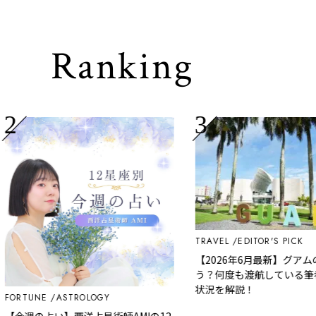
Ranking
TRAVEL
EDITOR'S PICK
【2026年6月最新】グアムの
う？何度も渡航している筆者
状況を解説！
RTUNE
ASTROLOGY
今週の占い】西洋占星術師AMIの12