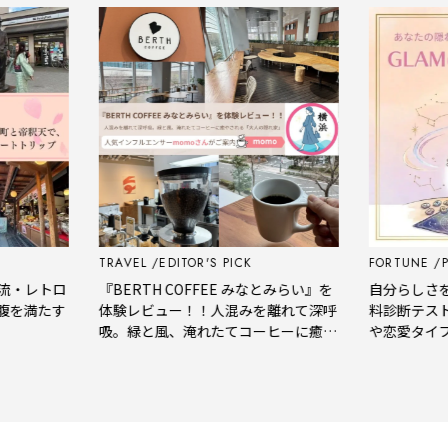
TRAVEL
EDITOR'S PICK
FORTUNE
PSY
・レトロ
『BERTH COFFEE みなとみらい』を
自分らしさをも
満たす
体験レビュー！！人混みを離れて深呼
料診断テストで
吸。緑と風、淹れたてコーヒーに癒や
や恋愛タイプを
される「大人の隠れ家」