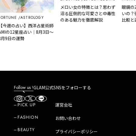
メロい女の特徴とは？思わず
眼鏡のZ
沼る圧倒的な可愛さと中毒性
いの？
ORTUNE
ASTROLOGY
のある魅力を徹底解説
比較と
【今週の占い】西洋占星術師
MIの12星座占い｜8月3日～
月9日の運勢
Follow us !
GLAM公式SNSをフォローする
PICK UP
運営会社
FASHION
お問い合わせ
BEAUTY
プライバシーポリシー