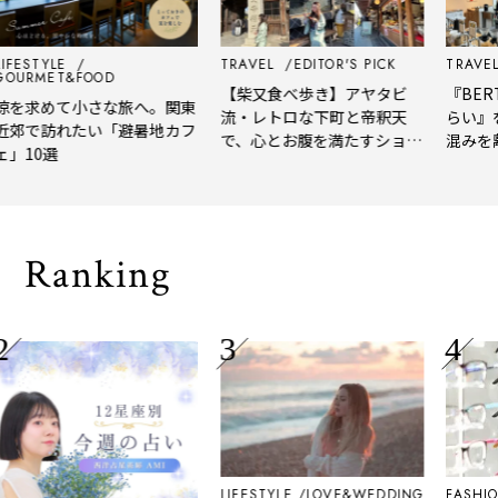
IFESTYLE
TRAVEL
EDITOR'S PICK
TRAVEL
OURMET&FOOD
【柴又食べ歩き】アヤタビ
『BERT
涼を求めて小さな旅へ。関東
流・レトロな下町と帝釈天
らい』
近郊で訪れたい「避暑地カフ
で、心とお腹を満たすショー
混みを
」10選
トトリップ
風、淹
される
Ranking
LIFESTYLE
LOVE&WEDDING
FASHIO