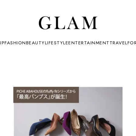
UP
FASHION
BEAUTY
LIFESTYLE
ENTERTAINMENT
TRAVEL
FO