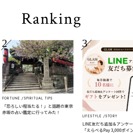
Ranking
RTUNE
SPIRITUAL TIPS
恐ろしい程当たる！」と話題の東京
坂の占い鑑定に行ってみた！
LIFESTYLE
STORY
LINE友だち追加＆アンケート
「えらべるPay 3,000ポイン