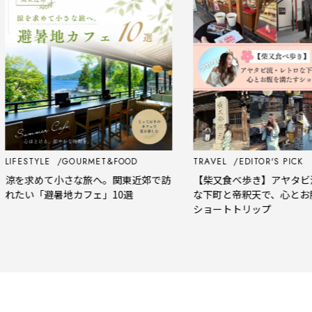
FESTYLE
GOURMET&FOOD
TRAVEL
EDITOR'S PICK
を求めて小さな旅へ。関東近郊で訪
【柴又食べ歩き】アヤタビ流
たい「避暑地カフェ」10選
な下町と帝釈天で、心とお腹を
ショートトリップ