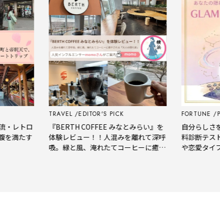
TRAVEL
EDITOR'S PICK
FORTUNE
PSY
・レトロ
『BERTH COFFEE みなとみらい』を
自分らしさをも
満たす
体験レビュー！！人混みを離れて深呼
料診断テストで
吸。緑と風、淹れたてコーヒーに癒や
や恋愛タイプを
される「大人の隠れ家」