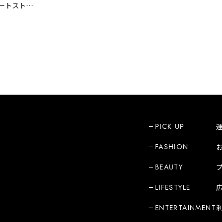
トストー
PICK UP
FASHION
BEAUTY
LIFESTYLE
ENTERTAINMENT