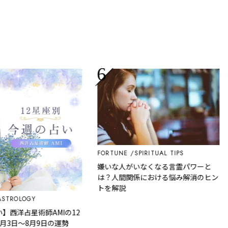
FORTUNE
SPIRITUAL TIPS
嫌いな人がいなくなる言霊パワーと
T
は？人間関係における悩み解消のヒン
『
トを解説
ROLOGY
洋占星術師AMIの12
日～8月9日の運勢