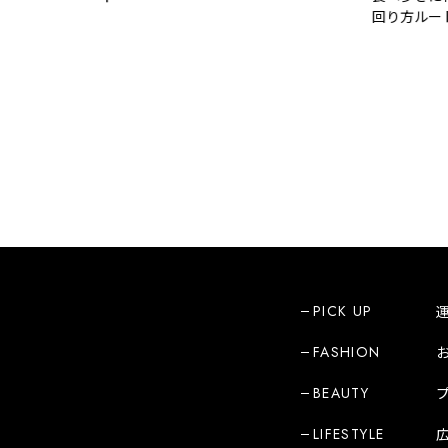
回り方ルート
PICK UP
FASHION
BEAUTY
LIFESTYLE