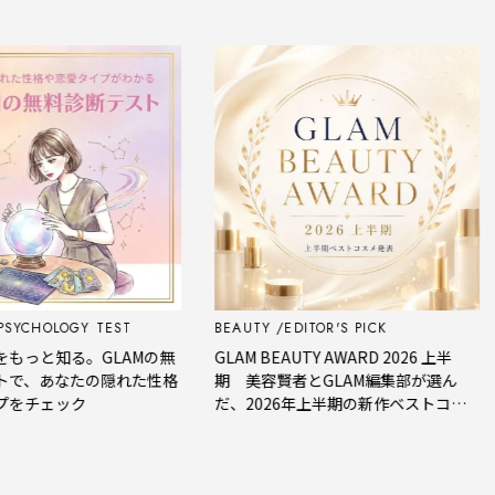
OLOGY TEST
BEAUTY
EDITOR'S PICK
FO
知る。GLAMの無
GLAM BEAUTY AWARD 2026 上半
【今
あなたの隠れた性格
期 美容賢者とGLAM編集部が選ん
星座
ェック
だ、2026年上半期の新作ベストコス
メ。