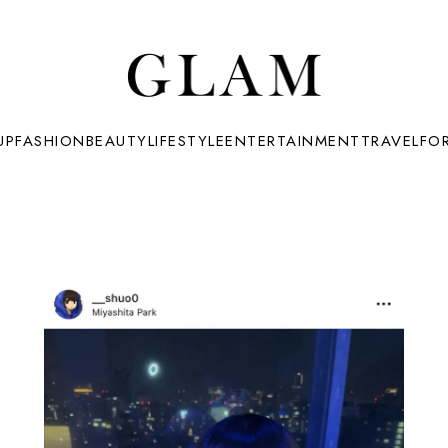
UP
FASHION
BEAUTY
LIFESTYLE
ENTERTAINMENT
TRAVEL
FO