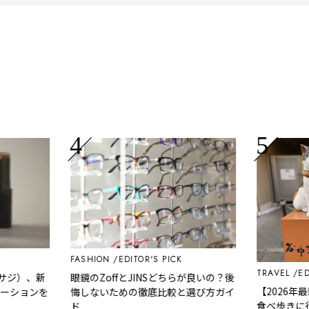
FASHION
EDITOR'S PICK
TRAVEL
EDITOR'S
、新
眼鏡のZoffとJINSどちらが良いの？後
【2026年最新】
ンを
悔しないための徹底比較と選び方ガイ
食べ歩きに行って
ド