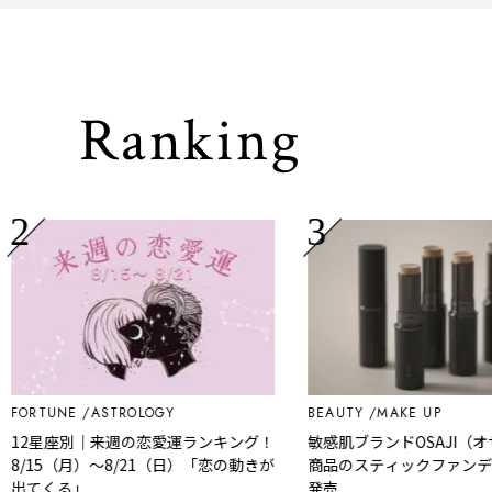
Ranking
TUNE
ASTROLOGY
BEAUTY
MAKE UP
星座別｜来週の恋愛運ランキング！
敏感肌ブランドOSAJI（オサジ）
15（月）～8/21（日）「恋の動きが
商品のスティックファンデーショ
くる」
発売