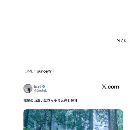
PICK 
›
HOME
gunosy.trill