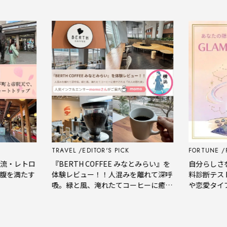
TRAVEL
EDITOR'S PICK
FORTUNE
PSYCH
トロ
『BERTH COFFEE みなとみらい』を
自分らしさをもっと
たす
体験レビュー！！人混みを離れて深呼
料診断テストで、
吸。緑と風、淹れたてコーヒーに癒や
や恋愛タイプをチ
される「大人の隠れ家」