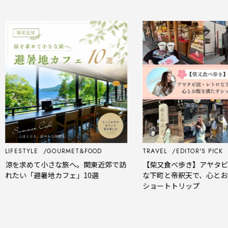
STYLE
GOURMET&FOOD
TRAVEL
EDITOR'S PICK
求めて小さな旅へ。関東近郊で訪
【柴又食べ歩き】アヤタビ流・レ
い「避暑地カフェ」10選
な下町と帝釈天で、心とお腹を満
ショートトリップ