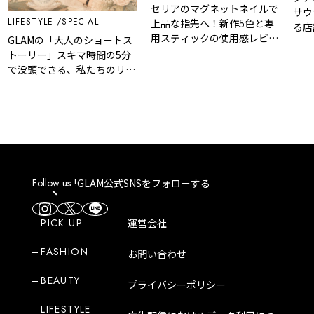
セリアのマグネットネイルで
サウ
LIFESTYLE
SPECIAL
上品な指先へ！新作5色と専
る店
用スティックの使用感レビュ
GLAMの「大人のショートス
ー
トーリー」スキマ時間の5分
で没頭できる、私たちのリア
ルな裏話
Follow us !
GLAM公式SNSをフォローする
PICK UP
運営会社
FASHION
お問い合わせ
BEAUTY
プライバシーポリシー
LIFESTYLE