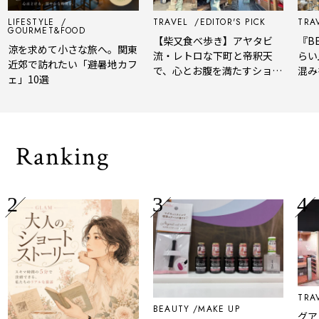
LIFESTYLE
TRAVEL
EDITOR'S PICK
TRAV
GOURMET&FOOD
【柴又食べ歩き】アヤタビ
『BE
涼を求めて小さな旅へ。関東
流・レトロな下町と帝釈天
らい
近郊で訪れたい「避暑地カフ
で、心とお腹を満たすショー
混み
ェ」10選
トトリップ
風、
され
Ranking
TRAV
BEAUTY
MAKE UP
グアム