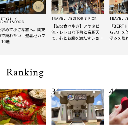
ESTYLE
TRAVEL
EDITOR'S PICK
TRAVEL
E
RMET&FOOD
【柴又食べ歩き】アヤタビ
『BERTH 
求めて小さな旅へ。関東
流・レトロな下町と帝釈天
らい』を体
で訪れたい「避暑地カフ
で、心とお腹を満たすショー
混みを離れ
10選
トトリップ
風、淹れた
される「大
Ranking