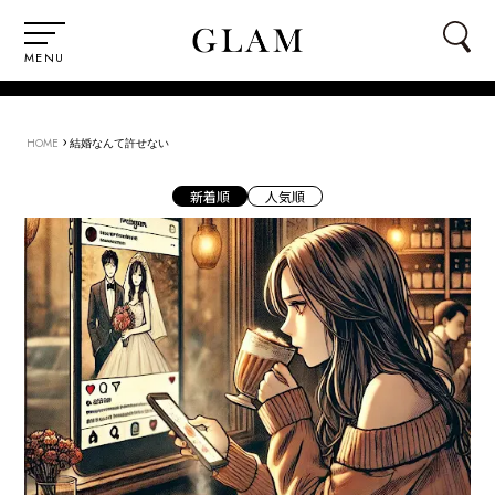
MENU
›
HOME
結婚なんて許せない
新着順
人気順