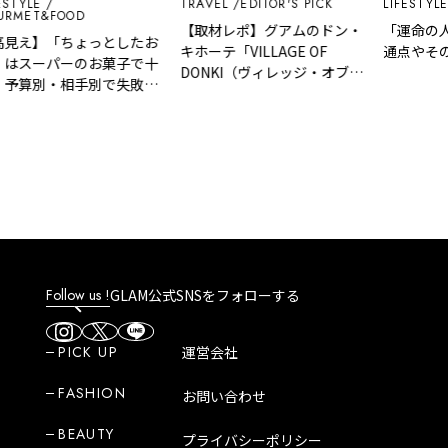
STYLE
TRAVEL
EDITOR'S PICK
LIFESTYLE
RMET&FOOD
【取材レポ】グアムのドン・
「運命の人
見え】「ちょっとしたお
キホーテ「VILLAGE OF
通点やその
はスーパーのお菓子で十
DONKI（ヴィレッジ・オブ・
予算別・相手別で失敗し
ドンキ）」はどんなところ？
気の利いた手土産リスト
魅力や人気商品など紹介！
Follow us !
GLAM公式SNSをフォローする
PICK UP
運営会社
FASHION
お問い合わせ
BEAUTY
プライバシーポリシー