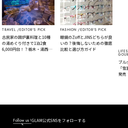
TRAVEL
EDITOR'S PICK
FASHION
EDITOR'S PICK
古民家の囲炉裏料理と10種
眼鏡のZoffとJINSどちらが良
の湯めぐり付きで1泊2食
いの？後悔しないための徹底
6,000円台！？栃木・湯西川
比較と選び方ガイド
LIFES
GOUR
温泉『桓武平氏ゆかりの宿
揚羽』で叶う秘境ステイ
ブル
「雪
発売
Follow us !
GLAM公式SNSをフォローする