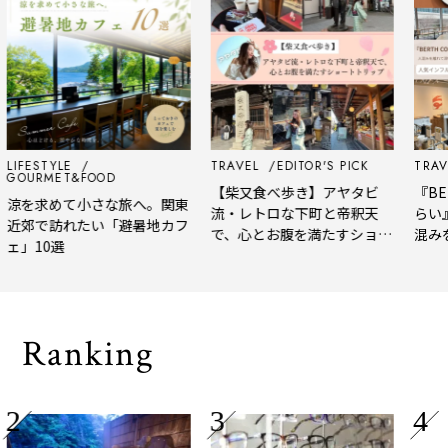
LIFESTYLE
TRAVEL
EDITOR'S PICK
TRAVE
GOURMET&FOOD
【柴又食べ歩き】アヤタビ
『BER
涼を求めて小さな旅へ。関東
流・レトロな下町と帝釈天
らい
近郊で訪れたい「避暑地カフ
で、心とお腹を満たすショー
混み
ェ」10選
トトリップ
風、
され
Ranking